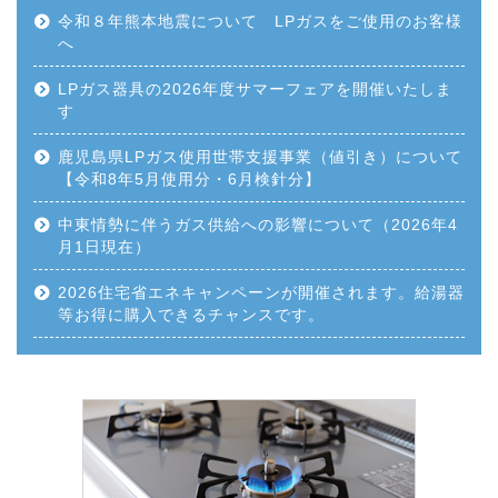
令和８年熊本地震について LPガスをご使用のお客様
へ
LPガス器具の2026年度サマーフェアを開催いたしま
す
鹿児島県LPガス使用世帯支援事業（値引き）について
【令和8年5月使用分・6月検針分】
中東情勢に伴うガス供給への影響について（2026年4
月1日現在）
2026住宅省エネキャンペーンが開催されます。給湯器
等お得に購入できるチャンスです。