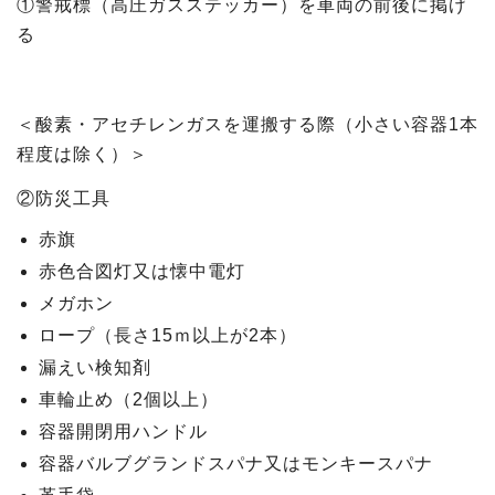
①警戒標（高圧ガスステッカー）を車両の前後に掲げ
る
＜酸素・アセチレンガスを運搬する際（小さい容器1本
程度は除く）＞
②防災工具
赤旗
赤色合図灯又は懐中電灯
メガホン
ロープ（長さ15ｍ以上が2本）
漏えい検知剤
車輪止め（2個以上）
容器開閉用ハンドル
容器バルブグランドスパナ又はモンキースパナ