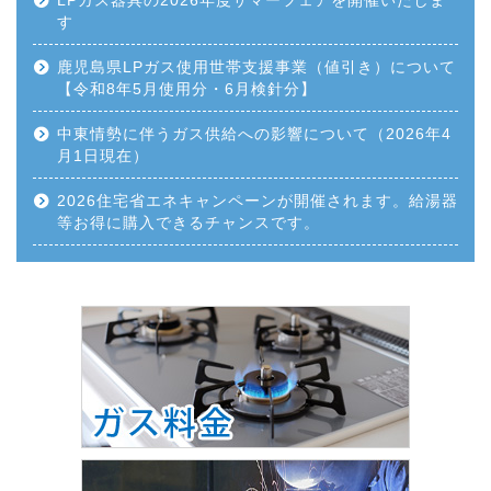
LPガス器具の2026年度サマーフェアを開催いたしま
す
鹿児島県LPガス使用世帯支援事業（値引き）について
【令和8年5月使用分・6月検針分】
中東情勢に伴うガス供給への影響について（2026年4
月1日現在）
2026住宅省エネキャンペーンが開催されます。給湯器
等お得に購入できるチャンスです。