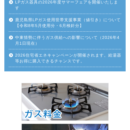
LPガス器具の2026年度サマーフェアを開催いたしま
す
鹿児島県LPガス使用世帯支援事業（値引き）について
【令和8年5月使用分・6月検針分】
中東情勢に伴うガス供給への影響について（2026年4
月1日現在）
2026住宅省エネキャンペーンが開催されます。給湯器
等お得に購入できるチャンスです。