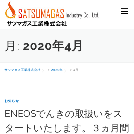
Skip
Menu
to
content
月:
2020年4月
サツマガス工業株式会社
>
2020年
>
4月
お知らせ
ENEOSでんきの取扱いをス
タートいたします。３ヵ月間