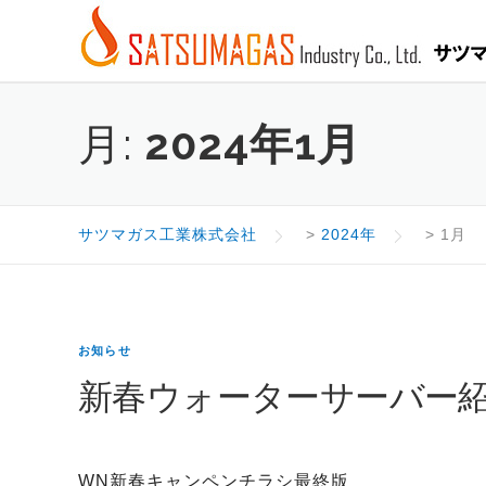
Skip
to
content
月:
2024年1月
サツマガス工業株式会社
>
2024年
>
1月
お知らせ
新春ウォーターサーバー
WN新春キャンペンチラシ最終版